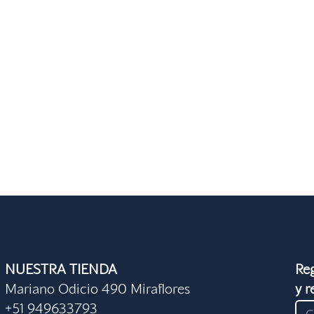
NUESTRA TIENDA
Reg
Mariano Odicio 490 Miraflores
y r
+51 949633793