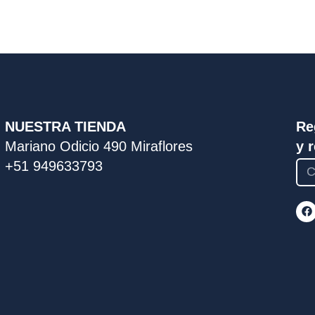
NUESTRA TIENDA
Re
Mariano Odicio 490 Miraflores
y 
+51 949633793
F
a
c
e
b
o
o