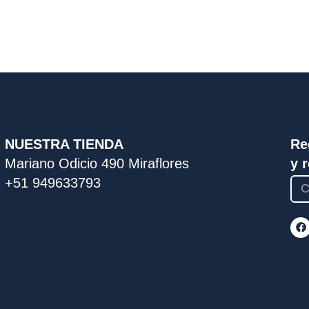
NUESTRA TIENDA
Re
Mariano Odicio 490 Miraflores
y 
+51 949633793
F
a
c
e
b