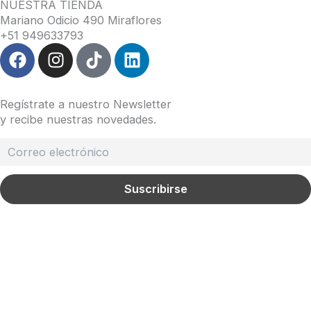
NUESTRA TIENDA
Mariano Odicio 490 Miraflores
+51 949633793
F
I
T
L
a
n
i
i
c
s
k
n
e
t
t
k
Regístrate a nuestro Newsletter
b
a
o
e
y recibe nuestras novedades.
o
g
k
d
o
r
i
k
a
n
m