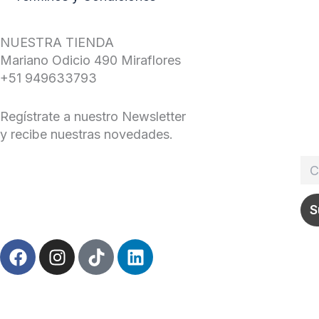
NUESTRA TIENDA
Mariano Odicio 490 Miraflores
+51 949633793
Regístrate a nuestro Newsletter
y recibe nuestras novedades.
F
I
T
L
a
n
i
i
c
s
k
n
e
t
t
k
b
a
o
e