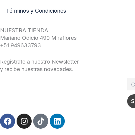
Términos y Condiciones
NUESTRA TIENDA
Mariano Odicio 490 Miraflores
+51 949633793
Regístrate a nuestro Newsletter
y recibe nuestras novedades.
F
I
T
L
a
n
i
i
c
s
k
n