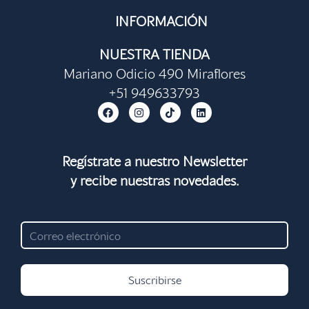
INFORMACIÓN
NUESTRA TIENDA
Mariano Odicio 490 Miraflores
+51 949633793
F
I
T
L
a
n
i
i
c
s
k
n
e
t
t
k
b
a
o
e
o
g
k
d
Regístrate a nuestro Newsletter
o
r
i
y recibe nuestras novedades.
k
a
n
m