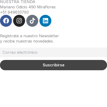
NUESTRA TIENDA
Mariano Odicio 490 Miraflores
+51 949633793
F
I
T
L
a
n
i
i
c
s
k
n
e
t
t
k
Regístrate a nuestro Newsletter
b
a
o
e
y recibe nuestras novedades.
o
g
k
d
o
r
i
k
a
n
m