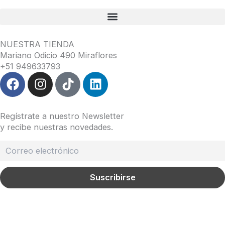
NUESTRA TIENDA
Mariano Odicio 490 Miraflores
+51 949633793
F
I
T
L
a
n
i
i
c
s
k
n
e
t
t
k
Regístrate a nuestro Newsletter
b
a
o
e
y recibe nuestras novedades.
o
g
k
d
o
r
i
k
a
n
m