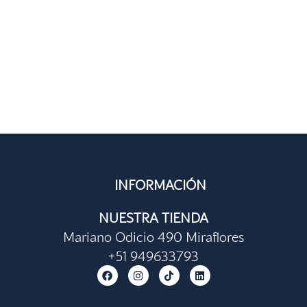
INFORMACIÓN
NUESTRA TIENDA
Mariano Odicio 490 Miraflores
+51 949633793
F
I
T
L
a
n
i
i
c
s
k
n
e
t
t
k