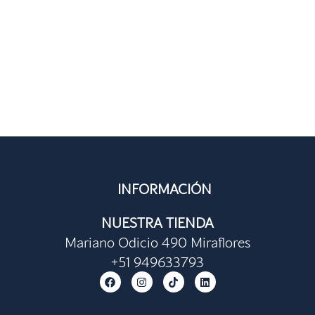
INFORMACIÓN
NUESTRA TIENDA
Mariano Odicio 490 Miraflores
+51 949633793
F
I
T
L
a
n
i
i
c
s
k
n
e
t
t
k