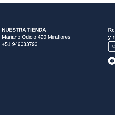
NUESTRA TIENDA
Re
Mariano Odicio 490 Miraflores
y 
+51 949633793
F
a
c
e
b
o
o
k