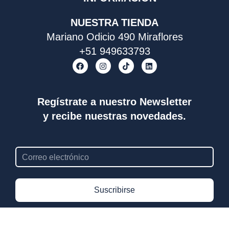
NUESTRA TIENDA
Mariano Odicio 490 Miraflores
+51 949633793
F
I
T
L
a
n
i
i
c
s
k
n
e
t
t
k
b
a
o
e
o
g
k
d
Regístrate a nuestro Newsletter
o
r
i
y recibe nuestras novedades.
k
a
n
m