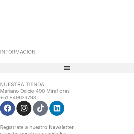
INFORMACIÓN
NUESTRA TIENDA
Mariano Odicio 490 Miraflores
+51 949633793
F
I
T
L
a
n
i
i
c
s
k
n
e
t
t
k
Regístrate a nuestro Newsletter
b
a
o
e
y recibe nuestras novedades.