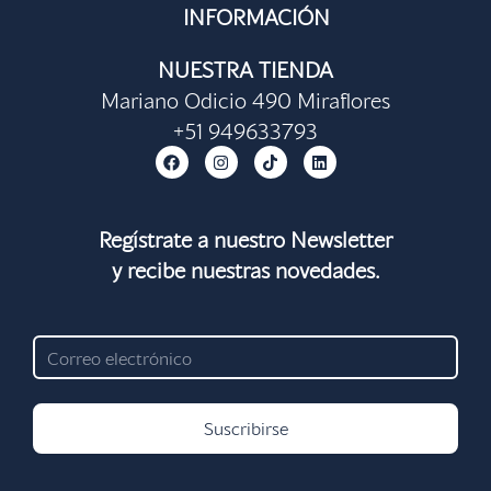
INFORMACIÓN
NUESTRA TIENDA
Mariano Odicio 490 Miraflores
+51 949633793
F
I
T
L
a
n
i
i
c
s
k
n
e
t
t
k
b
a
o
e
o
g
k
d
Regístrate a nuestro Newsletter
o
r
i
y recibe nuestras novedades.
k
a
n
m