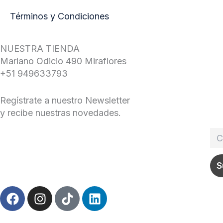
Términos y Condiciones
NUESTRA TIENDA
Mariano Odicio 490 Miraflores
+51 949633793
Regístrate a nuestro Newsletter
y recibe nuestras novedades.
F
I
T
L
a
n
i
i
c
s
k
n