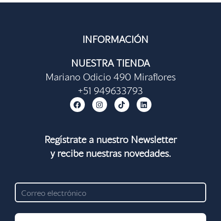
INFORMACIÓN
NUESTRA TIENDA
Mariano Odicio 490 Miraflores
+51 949633793
F
I
T
L
a
n
i
i
c
s
k
n
e
t
t
k
b
a
o
e
o
g
k
d
Regístrate a nuestro Newsletter
o
r
i
y recibe nuestras novedades.
k
a
n
m