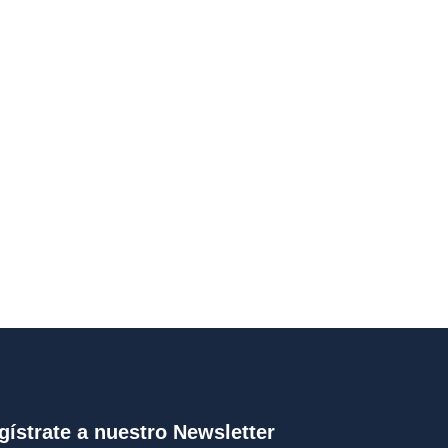
gístrate a nuestro Newsletter