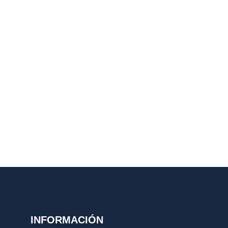
INFORMACIÓN