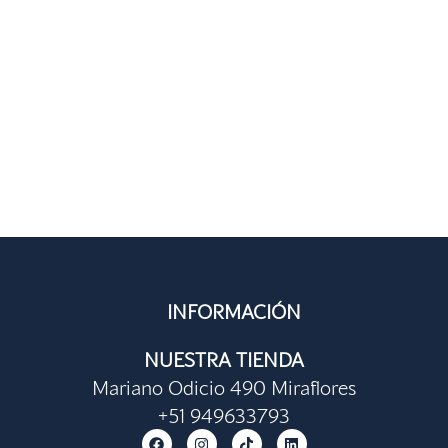
INFORMACIÓN
NUESTRA TIENDA
Mariano Odicio 490 Miraflores
+51 949633793
F
I
T
L