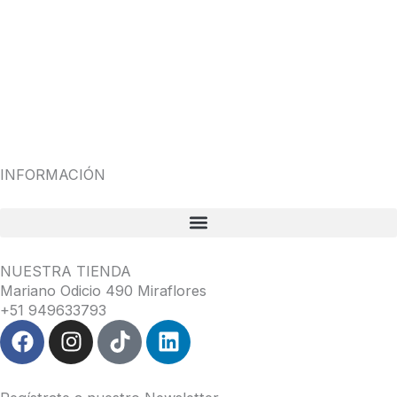
INFORMACIÓN
NUESTRA TIENDA
Mariano Odicio 490 Miraflores
+51 949633793
F
I
T
L
a
n
i
i
c
s
k
n
e
t
t
k