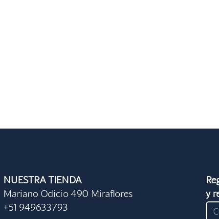
NUESTRA TIENDA
Reg
Mariano Odicio 490 Miraflores
y r
+51 949633793