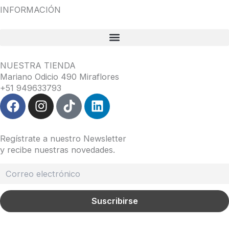
INFORMACIÓN
NUESTRA TIENDA
Mariano Odicio 490 Miraflores
+51 949633793
F
I
T
L
a
n
i
i
c
s
k
n
e
t
t
k
Regístrate a nuestro Newsletter
b
a
o
e
y recibe nuestras novedades.
o
g
k
d
o
r
i
k
a
n
m