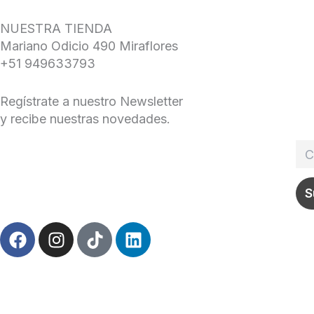
NUESTRA TIENDA
Mariano Odicio 490 Miraflores
+51 949633793
Regístrate a nuestro Newsletter
y recibe nuestras novedades.
F
I
T
L
a
n
i
i
c
s
k
n
e
t
t
k
b
a
o
e