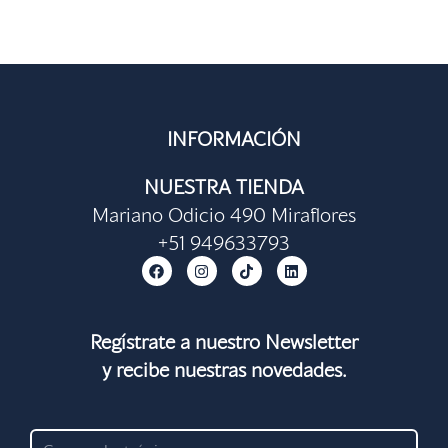
INFORMACIÓN
NUESTRA TIENDA
Mariano Odicio 490 Miraflores
+51 949633793
F
I
T
L
a
n
i
i
c
s
k
n
e
t
t
k
b
a
o
e
o
g
k
d
Regístrate a nuestro Newsletter
o
r
i
y recibe nuestras novedades.
k
a
n
m