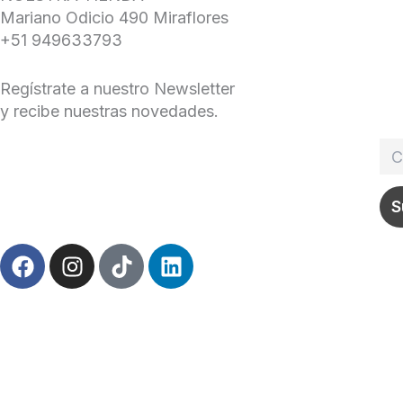
Mariano Odicio 490 Miraflores
+51 949633793
Regístrate a nuestro Newsletter
y recibe nuestras novedades.
F
I
T
L
a
n
i
i
c
s
k
n
e
t
t
k
b
a
o
e
o
g
k
d
o
r
i