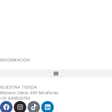
INFORMACIÓN
NUESTRA TIENDA
Mariano Odicio 490 Miraflores
+51 949633793
F
I
T
L
a
n
i
i