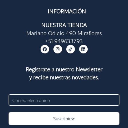
INFORMACIÓN
NUESTRA TIENDA
Mariano Odicio 490 Miraflores
+51 949633793
F
I
T
L
a
n
i
i
c
s
k
n
e
t
t
k
b
a
o
e
o
g
k
d
Regístrate a nuestro Newsletter
o
r
i
y recibe nuestras novedades.
k
a
n
m