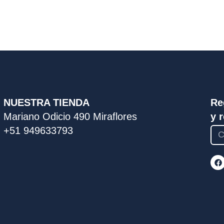
NUESTRA TIENDA
Re
Mariano Odicio 490 Miraflores
y 
+51 949633793
F
a
c
e
b