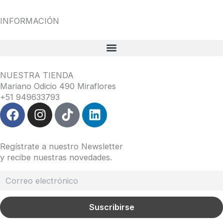
INFORMACIÓN
NUESTRA TIENDA
Mariano Odicio 490 Miraflores
+51 949633793
F
I
T
L
a
n
i
i
c
s
k
n
e
t
t
k
Regístrate a nuestro Newsletter
b
a
o
e
y recibe nuestras novedades.
o
g
k
d
o
r
i
k
a
n
m