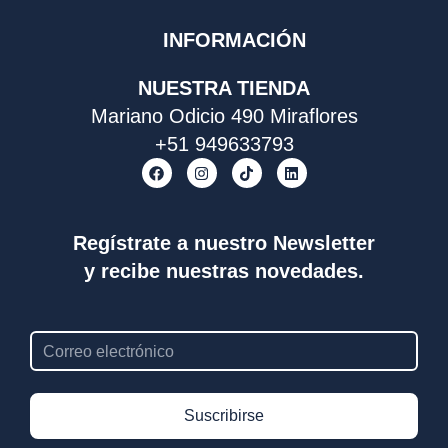
INFORMACIÓN
NUESTRA TIENDA
Mariano Odicio 490 Miraflores
+51 949633793
F
I
T
L
a
n
i
i
c
s
k
n
e
t
t
k
b
a
o
e
o
g
k
d
Regístrate a nuestro Newsletter
o
r
i
y recibe nuestras novedades.
k
a
n
m