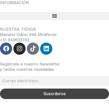
INFORMACIÓN
NUESTRA TIENDA
Mariano Odicio 490 Miraflores
+51 949633793
F
I
T
L
a
n
i
i
c
s
k
n
e
t
t
k
Regístrate a nuestro Newsletter
b
a
o
e
y recibe nuestras novedades.
o
g
k
d
o
r
i
k
a
n
m