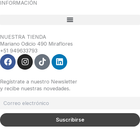
INFORMACIÓN
NUESTRA TIENDA
Mariano Odicio 490 Miraflores
+51 949633793
F
I
T
L
a
n
i
i
c
s
k
n
e
t
t
k
Regístrate a nuestro Newsletter
b
a
o
e
y recibe nuestras novedades.
o
g
k
d
o
r
i
k
a
n
m