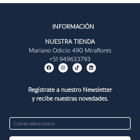
INFORMACIÓN
NUESTRA TIENDA
Mariano Odicio 490 Miraflores
+51 949633793
F
I
T
L
a
n
i
i
c
s
k
n
e
t
t
k
b
a
o
e
o
g
k
d
Regístrate a nuestro Newsletter
o
r
i
y recibe nuestras novedades.
k
a
n
m