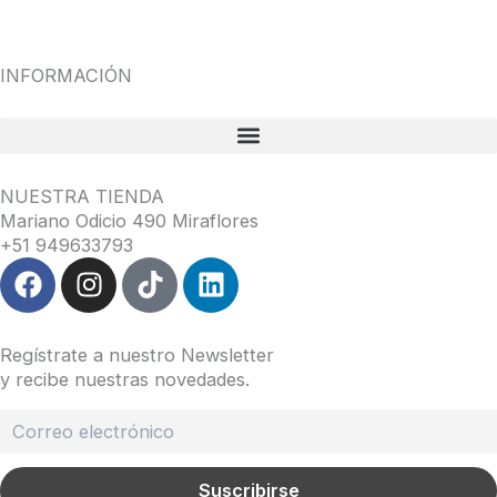
INFORMACIÓN
NUESTRA TIENDA
Mariano Odicio 490 Miraflores
+51 949633793
F
I
T
L
a
n
i
i
c
s
k
n
e
t
t
k
Regístrate a nuestro Newsletter
b
a
o
e
y recibe nuestras novedades.
o
g
k
d
o
r
i
k
a
n
m