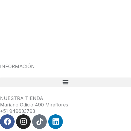
INFORMACIÓN
NUESTRA TIENDA
Mariano Odicio 490 Miraflores
+51 949633793
F
I
T
L
a
n
i
i