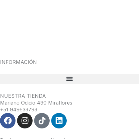
INFORMACIÓN
NUESTRA TIENDA
Mariano Odicio 490 Miraflores
+51 949633793
F
I
T
L
a
n
i
i
c
s
k
n