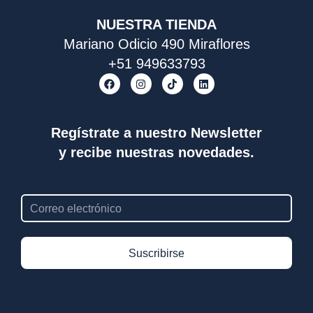
NUESTRA TIENDA
Mariano Odicio 490 Miraflores
+51 949633793
F
I
T
L
a
n
i
i
c
s
k
n
e
t
t
k
b
a
o
e
o
g
k
d
Regístrate a nuestro Newsletter
o
r
i
y recibe nuestras novedades.
k
a
n
m