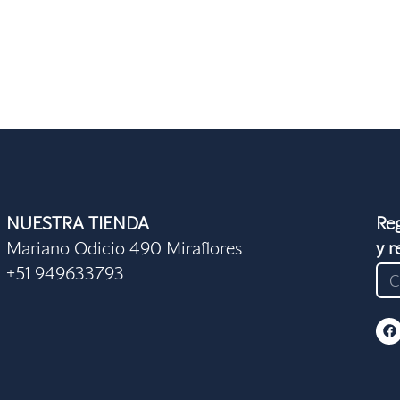
NUESTRA TIENDA
Reg
Mariano Odicio 490 Miraflores
y r
+51 949633793
F
a