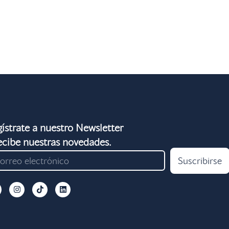
ístrate a nuestro Newsletter
ecibe nuestras novedades.
I
T
L
n
i
i