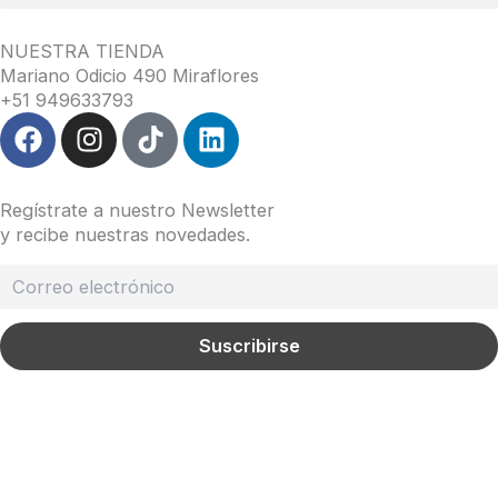
NUESTRA TIENDA
Mariano Odicio 490 Miraflores
+51 949633793
F
I
T
L
a
n
i
i
c
s
k
n
e
t
t
k
Regístrate a nuestro Newsletter
b
a
o
e
y recibe nuestras novedades.
o
g
k
d
o
r
i
k
a
n
m