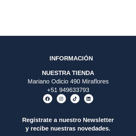
INFORMACIÓN
NUESTRA TIENDA
Mariano Odicio 490 Miraflores
+51 949633793
F
I
T
L
a
n
i
i
c
s
k
n
e
t
t
k
b
a
o
e
o
g
k
d
Regístrate a nuestro Newsletter
o
r
i
y recibe nuestras novedades.
k
a
n
m