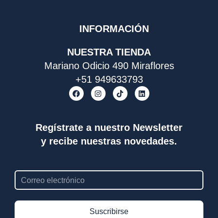
INFORMACIÓN
NUESTRA TIENDA
Mariano Odicio 490 Miraflores
+51 949633793
F
I
T
L
a
n
i
i
c
s
k
n
e
t
t
k
b
a
o
e
o
g
k
d
Regístrate a nuestro Newsletter
o
r
i
y recibe nuestras novedades.
k
a
n
m