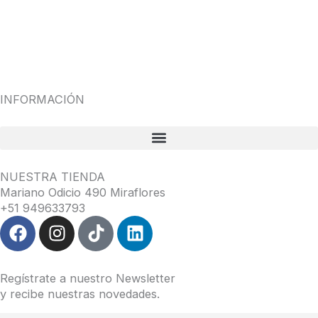
INFORMACIÓN
NUESTRA TIENDA
Mariano Odicio 490 Miraflores
+51 949633793
F
I
T
L
a
n
i
i
c
s
k
n
e
t
t
k
Regístrate a nuestro Newsletter
b
a
o
e
y recibe nuestras novedades.
o
g
k
d